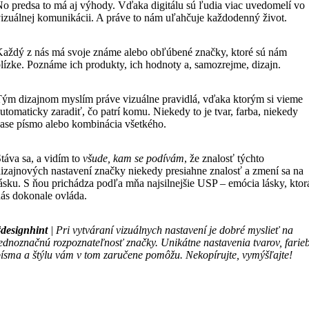
o predsa to má aj výhody. Vďaka digitálu sú ľudia viac uvedomelí vo
izuálnej komunikácii. A práve to nám uľahčuje každodenný život.
aždý z nás má svoje známe alebo obľúbené značky, ktoré sú nám
lízke. Poznáme ich produkty, ich hodnoty a, samozrejme, dizajn.
ým dizajnom myslím práve vizuálne pravidlá, vďaka ktorým si vieme
utomaticky zaradiť, čo patrí komu. Niekedy to je tvar, farba, niekedy
ase písmo alebo kombinácia všetkého.
táva sa, a vidím to
všude, kam se podívám
, že znalosť týchto
izajnových nastavení značky niekedy presiahne znalosť a zmení sa na
ásku. S ňou prichádza podľa mňa najsilnejšie USP – emócia lásky, ktor
ás dokonale ovláda.
designhint
| Pri vytváraní vizuálnych nastavení je dobré myslieť na
ednoznačnú rozpoznateľnosť značky. Unikátne nastavenia tvarov, farieb
ísma a štýlu vám v tom zaručene pomôžu. Nekopírujte, vymýšľajte!