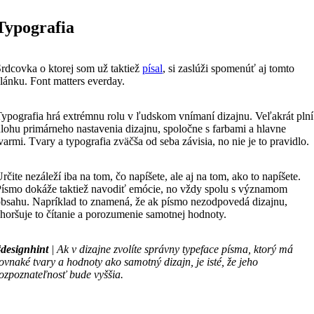
Typografia
rdcovka o ktorej som už taktiež
písal
, si zaslúži spomenúť aj tomto
lánku. Font matters everday.
ypografia hrá extrémnu rolu v ľudskom vnímaní dizajnu. Veľakrát plní
lohu primárneho nastavenia dizajnu, spoločne s farbami a hlavne
varmi. Tvary a typografia zväčša od seba závisia, no nie je to pravidlo.
rčite nezáleží iba na tom, čo napíšete, ale aj na tom, ako to napíšete.
ísmo dokáže taktiež navodiť emócie, no vždy spolu s významom
bsahu. Napríklad to znamená, že ak písmo nezodpovedá dizajnu,
horšuje to čítanie a porozumenie samotnej hodnoty.
#designhint
| Ak v dizajne zvolíte správny typeface písma, ktorý má
ovnaké tvary a hodnoty ako samotný dizajn, je isté, že jeho
ozpoznateľnosť bude vyššia.