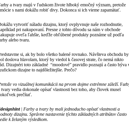
arby a tvary majú v ľudskom živote hlboký emočný význam, pretože
mócie s nami dokážu robiť divy. Dokonca si ich vieme zapamätať.
okážu vytvoriť náladu dizajnu, ktorý ovplyvnuje naše rozhodnutie,
apríklad pri nakupovaní. Presne z tohto dôvodu sa nám v obchode
akupuje oveľa ľahšie, keďže obľúbené produkty poznáme už podľa
arby alebo tvaru.
redstavme si, ak by bolo všetko balené rovnako. Návšteva obchodu by
ol doslova hlavolam, ktorý by viedol k časovej strate, čo nemá nikto
ád. Dizajnéri toto základné “moodové” pravidlo poznajú a často býva 
rafickom dizajne to najdôležitejšie. Prečo?
retože vo vizuálnej komunikácii na prvom dojme extrémne záleží.
Farb
 tvary vedia dokonale opísať vlastnosti bez toho, aby človek musel
okoľvek prečítať.
designhint
| Farby a tvary by mali jednoducho opísať vlastnosti a
odnoty dizajnu. Správne nastavenie týchto základných atribútov často
edie k želaným výsledkom.