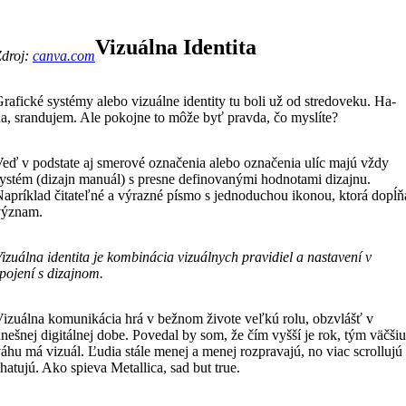
Vizuálna Identita
Zdroj:
canva.com
rafické systémy alebo vizuálne identity tu boli už od stredoveku. Ha-
a, srandujem. Ale pokojne to môže byť pravda, čo myslíte?
eď v podstate aj smerové označenia alebo označenia ulíc majú vždy
ystém (dizajn manuál) s presne definovanými hodnotami dizajnu.
apríklad čitateľné a výrazné písmo s jednoduchou ikonou, ktorá dopĺň
význam.
izuálna identita je kombinácia vizuálnych pravidiel a nastavení v
pojení s dizajnom.
izuálna komunikácia hrá v bežnom živote veľkú rolu, obzvlášť v
nešnej digitálnej dobe. Povedal by som, že čím vyšší je rok, tým väčšiu
áhu má vizuál. Ľudia stále menej a menej rozpravajú, no viac scrollujú
hatujú. Ako spieva Metallica, sad but true.