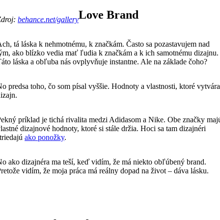
Love Brand
Zdroj:
behance.net/gallery
ch, tá láska k nehmotnému, k značkám. Často sa pozastavujem nad
ým, ako blízko vedia mať ľudia k značkám a k ich samotnému dizajnu.
áto láska a obľuba nás ovplyvňuje instantne. Ale na základe čoho?
o predsa toho, čo som písal vyššie. Hodnoty a vlastnosti, ktoré vytvára
izajn.
ekný príklad je tichá rivalita medzi Adidasom a Nike. Obe značky maj
lastné dizajnové hodnoty, ktoré si stále držia. Hoci sa tam dizajnéri
triedajú
ako ponožky
.
o ako dizajnéra ma teší, keď vidím, že má niekto obľúbený brand.
retože vidím, že moja práca má reálny dopad na život – dáva lásku.