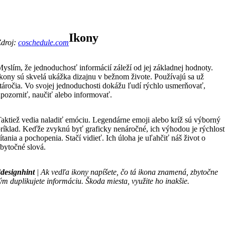
Ikony
Zdroj:
coschedule.com
yslím, že jednoduchosť informácií záleží od jej základnej hodnoty.
kony sú skvelá ukážka dizajnu v bežnom živote. Používajú sa už
táročia. Vo svojej jednoduchosti dokážu ľudí rýchlo usmerňovať,
pozorniť, naučiť alebo informovať.
aktiež vedia naladiť emóciu. Legendárne emoji alebo kríž sú výborný
ríklad. Keďže zvyknú byť graficky nenáročné, ich výhodou je rýchlos
ítania a pochopenia. Stačí vidieť. Ich úloha je uľahčiť náš život o
bytočné slová.
#designhint
| Ak vedľa ikony napíšete, čo tá ikona znamená, zbytočne
ým duplikujete informáciu. Škoda miesta, využite ho inakšie.