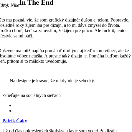
In The End
droj: Nike
to ma pozná, vie, že som grafický dizajnér dušou aj telom. Popravde,
osledné roky žijem iba pre dizajn, a to mi dáva zmysel do života.
rošku choré, keď sa zamyslím, že žijem pre prácu. Ale fuck it, tento
ifestyle sa mi páči.
uševne ma totiž napĺňa pomáhať druhým, aj keď o tom vôbec, ale že
bsolútne vôbec netušia. A presne taký dizajn je. Pomáha ľuďom každý
eň, pritom si to málokto uvedomuje.
Na designe je krásne, že nikdy nie je sebecký.
Zdieľajte na sociálnych sieťach
Patrik Čaky
Už od čias pokreslených školských lavíc som vedel, že dizajn