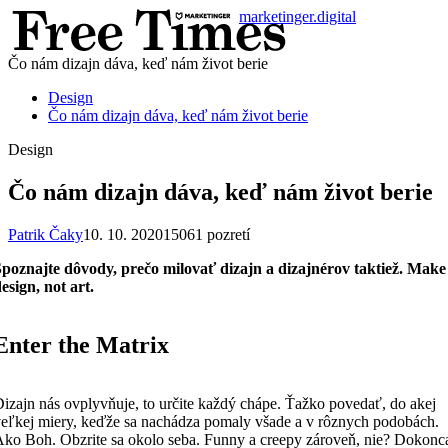
marketinger.digital
Čo nám dizajn dáva, keď nám život berie
Design
Čo nám dizajn dáva, keď nám život berie
Design
Čo nám dizajn dáva, keď nám život berie
Patrik Čaky
10. 10. 2020
15061 pozretí
poznajte dôvody, prečo milovať dizajn a dizajnérov taktiež. Make
esign, not art.
Enter the Matrix
izajn nás ovplyvňuje, to určite každý chápe. Ťažko povedať, do akej
eľkej miery, keďže sa nachádza pomaly všade a v rôznych podobách.
ko Boh. Obzrite sa okolo seba. Funny a creepy zároveň, nie? Dokonc