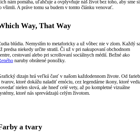
ich nám pomáha, uľahčuje a ovplyvňuje náš život bez toho, aby sme si
o všimli. A práve tomu sa budem v tomto článku venovať.
Which Way, That Way
udia blúdia. Nemyslím to metaforicky a už vôbec nie v zlom. Každý s
ž predsa niekedy určite stratil. Či už v pri nakupovaní obchodnom
entre, cestovaní alebo pri scrollovaní sociálnych médií. Bežné ako
Reného
naruby obrátené ponožky.
rafický dizajn hrá veľkú časť v našom každodennom živote. Od farieb
 tvarov, ktoré dokážu naladiť emóciu, cez legendárne ikony, ktoré vedi
ovedať nielen slová, ale hneď celé vety, až po kompletné vizuálne
ystémy, ktoré nás sprevádzajú celým životom.
Farby a tvary