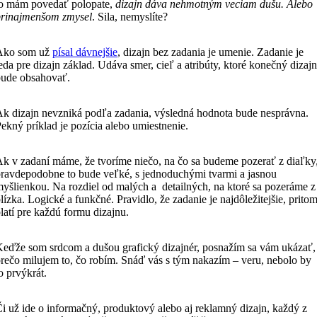
to mám povedať polopate,
dizajn dáva nehmotným veciam dušu. Alebo
prinajmenšom zmysel
. Sila, nemyslíte?
Ako som už
písal dávnejšie
, dizajn bez zadania je umenie. Zadanie je
eda pre dizajn základ. Udáva smer, cieľ a atribúty, ktoré konečný dizajn
bude obsahovať.
k dizajn nevzniká podľa zadania, výsledná hodnota bude nesprávna.
ekný príklad je pozícia alebo umiestnenie.
k v zadaní máme, že tvoríme niečo, na čo sa budeme pozerať z diaľky
ravdepodobne to bude veľké, s jednoduchými tvarmi a jasnou
yšlienkou. Na rozdiel od malých a detailných, na ktoré sa pozeráme z
lízka. Logické a funkčné. Pravidlo, že zadanie je najdôležitejšie, prito
latí pre každú formu dizajnu.
eďže som srdcom a dušou grafický dizajnér, posnažím sa vám ukázať,
rečo milujem to, čo robím. Snáď vás s tým nakazím – veru, nebolo by
o prvýkrát.
i už ide o informačný, produktový alebo aj reklamný dizajn, každý z