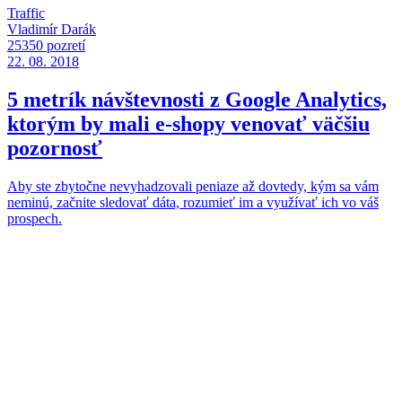
Traffic
Vladimír Darák
25350 pozretí
22. 08. 2018
5 metrík návštevnosti z Google Analytics,
ktorým by mali e-shopy venovať väčšiu
pozornosť
Aby ste zbytočne nevyhadzovali peniaze až dovtedy, kým sa vám
neminú, začnite sledovať dáta, rozumieť im a využívať ich vo váš
prospech.