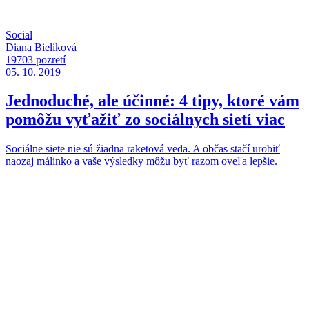
Social
Diana Bieliková
19703 pozretí
05. 10. 2019
Jednoduché, ale účinné: 4 tipy, ktoré vám
pomôžu vyťažiť zo sociálnych sietí viac
Sociálne siete nie sú žiadna raketová veda. A občas stačí urobiť
naozaj málinko a vaše výsledky môžu byť razom oveľa lepšie.