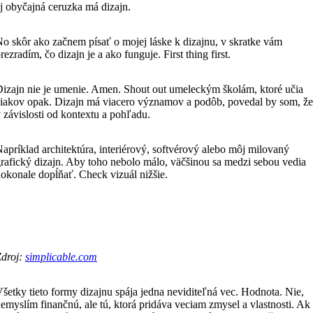
j obyčajná ceruzka má dizajn.
o skôr ako začnem písať o mojej láske k dizajnu, v skratke vám
rezradím, čo dizajn je a ako funguje. First thing first.
izajn nie je umenie. Amen. Shout out umeleckým školám, ktoré učia
iakov opak. Dizajn má viacero významov a podôb, povedal by som, že
 závislosti od kontextu a pohľadu.
apríklad architektúra, interiérový, softvérový alebo môj milovaný
rafický dizajn. Aby toho nebolo málo, väčšinou sa medzi sebou vedia
okonale dopĺňať. Check vizuál nižšie.
Zdroj:
simplicable.com
šetky tieto formy dizajnu spája jedna neviditeľná vec. Hodnota. Nie,
emyslím finančnú, ale tú, ktorá pridáva veciam zmysel a vlastnosti. Ak