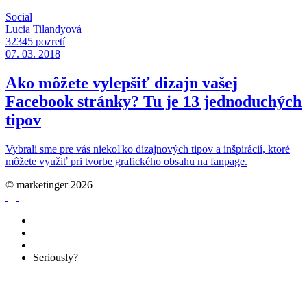
Social
Lucia Tilandyová
32345 pozretí
07. 03. 2018
Ako môžete vylepšiť dizajn vašej
Facebook stránky? Tu je 13 jednoduchých
tipov
Vybrali sme pre vás niekoľko dizajnových tipov a inšpirácií, ktoré
môžete využiť pri tvorbe grafického obsahu na fanpage.
© marketinger 2026
|
Seriously?