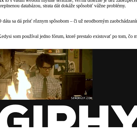
k to s vaším webom myslíte seriózne, veľmi dôležité je tiež zabezpeč
replnenou databázou, strata dát dokáže spôsobiť vážne problémy.
 dáta sa dá prísť rôznym spôsobom – či už neodborným zaobchádzan
edysi som používal jedno fórum, ktoré prestalo existovať po tom, čo m