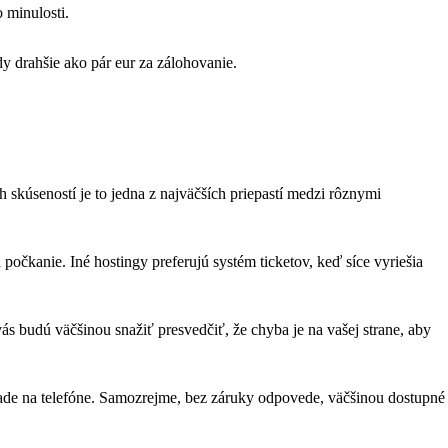
 minulosti.
dy drahšie ako pár eur za zálohovanie.
 skúseností je to jedna z najväčších priepastí medzi rôznymi
čkanie. Iné hostingy preferujú systém ticketov, keď síce vyriešia
ás budú väčšinou snažiť presvedčiť, že chyba je na vašej strane, aby
ípade na telefóne. Samozrejme, bez záruky odpovede, väčšinou dostupné