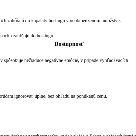
é ich zahŕňajú do kapacity hostingu v neobmedzenom množstve.
apacitu zahŕňaju do hostingu.
Dostupnosť
ov spôsobuje nežiaduce negatívne emócie, v prípade vyhľadávacích
orúčam ignorovať úplne, bez ohľadu na ponúkanú cenu.