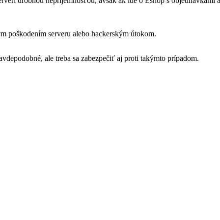
serveri drobnou nepríjemnosťou, avšak ak ide o Eshop s objednávkami 
kým poškodením serveru alebo hackerským útokom.
avdepodobné, ale treba sa zabezpečiť aj proti takýmto prípadom.