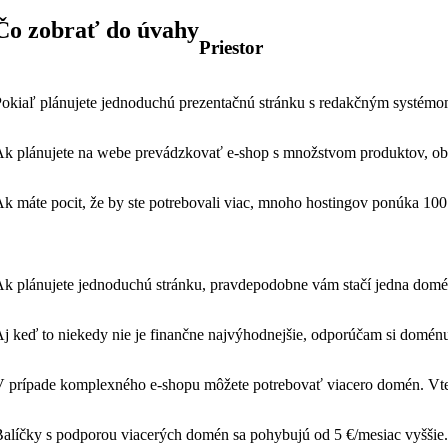
Čo zobrať do úvahy
Priestor
okiaľ plánujete jednoduchú prezentačnú stránku s redakčným systémom,
k plánujete na webe prevádzkovať e-shop s množstvom produktov, obrá
k máte pocit, že by ste potrebovali viac, mnoho hostingov ponúka 100 
k plánujete jednoduchú stránku, pravdepodobne vám stačí jedna domén
j keď to niekedy nie je finančne najvýhodnejšie, odporúčam si doménu
 prípade komplexného e-shopu môžete potrebovať viacero domén. Vted
alíčky s podporou viacerých domén sa pohybujú od 5 €/mesiac vyššie.