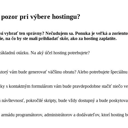
 pozor pri výbere hostingu?
ko si vybrať ten správny? Nečudujem sa. Ponuka je veľká a zorient
 na čo by ste mali prihliadať skôr, ako za hosting zaplatíte.
 základnú otázku. Na aký účel hosting potrebujete?
torý vám bude generovať väčšinu obratu? Alebo potrebujete špeciálnu 
nky s kontaktným formulárom vám bude pravdepodobne stačiť niečo ve
 návštevnosť, pokročilé skripty, bude vždy dostupný a bude poskytova
i armádu programátorov, administrátorov a dodávateľov, ktorí hosting b