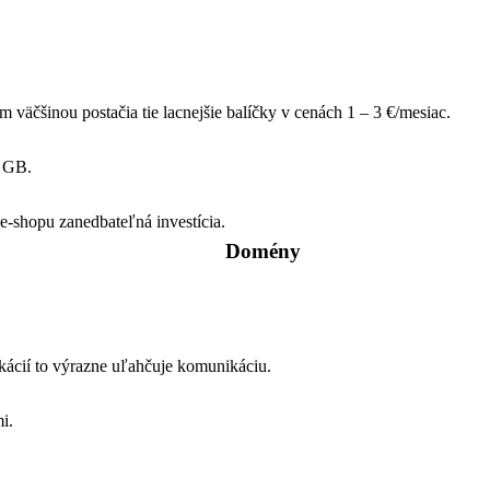
äčšinou postačia tie lacnejšie balíčky v cenách 1 – 3 €/mesiac.
0 GB.
e-shopu zanedbateľná investícia.
Domény
kácií to výrazne uľahčuje komunikáciu.
mi.