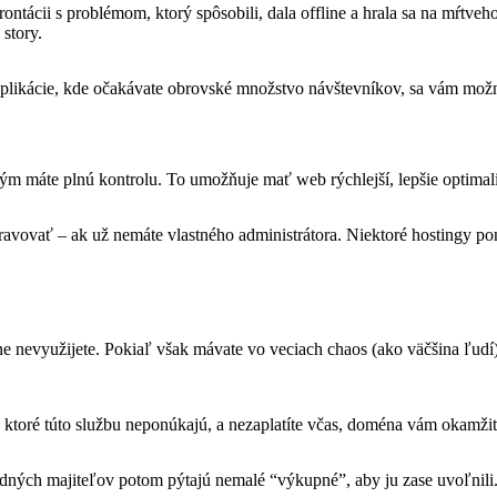
ontácii s problémom, ktorý spôsobili, dala offline a hrala sa na mŕtveh
 story.
plikácie, kde očakávate obrovské množstvo návštevníkov, sa vám možno
orým máte plnú kontrolu. To umožňuje mať web rýchlejší, lepšie optimal
ravovať – ak už nemáte vlastného administrátora. Niektoré hostingy po
ne nevyužijete. Pokiaľ však mávate vo veciach chaos (ako väčšina ľudí)
, ktoré túto službu neponúkajú, a nezaplatíte včas, doména vám okamži
ných majiteľov potom pýtajú nemalé “výkupné”, aby ju zase uvoľnili.