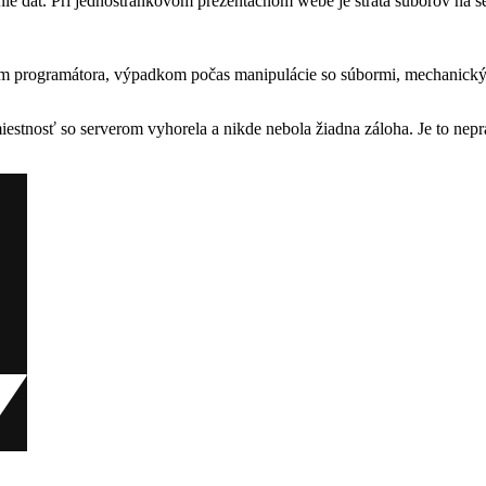
enie dát. Pri jednostránkovom prezentačnom webe je strata súborov na 
ím programátora, výpadkom počas manipulácie so súbormi, mechanic
iestnosť so serverom vyhorela a nikde nebola žiadna záloha. Je to nepr