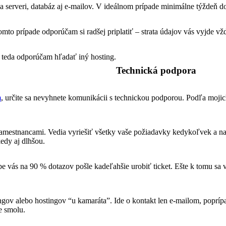
 serveri, databáz aj e-mailov. V ideálnom prípade minimálne týždeň do
omto prípade odporúčam si radšej priplatiť – strata údajov vás vyjde vž
 teda odporúčam hľadať iný hosting.
Technická podpora
m
, určite sa nevyhnete komunikácii s technickou podporou. Podľa mojich
estnancami. Vedia vyriešiť všetky vaše požiadavky kedykoľvek a na po
edy aj dlhšou.
e vás na 90 % dotazov pošle kadeľahšie urobiť ticket. Ešte k tomu sa v
ingov alebo hostingov “u kamaráta”. Ide o kontakt len e-mailom, popr
e smolu.