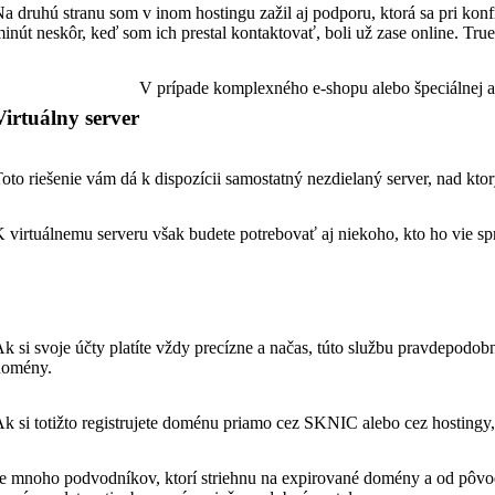
a druhú stranu som v inom hostingu zažil aj podporu, ktorá sa pri konfr
inút neskôr, keď som ich prestal kontaktovať, boli už zase online. True
V prípade komplexného e-shopu alebo špeciálnej a
Virtuálny server
oto riešenie vám dá k dispozícii samostatný nezdielaný server, nad kt
 virtuálnemu serveru však budete potrebovať aj niekoho, kto ho vie sp
k si svoje účty platíte vždy precízne a načas, túto službu pravdepodob
domény.
k si totižto registrujete doménu priamo cez SKNIC alebo cez hostingy
e mnoho podvodníkov, ktorí striehnu na expirované domény a od pôvod