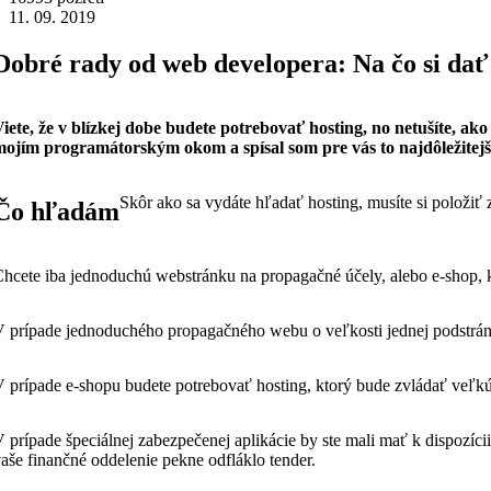
11. 09. 2019
Dobré rady od web developera: Na čo si dať
iete, že v blízkej dobe budete potrebovať hosting, no netušíte, a
ojím programátorským okom a spísal som pre vás to najdôležitejšie,
Skôr ako sa vydáte hľadať hosting, musíte si položiť
Čo hľadám
hcete iba jednoduchú webstránku na propagačné účely, alebo e-shop, k
 prípade jednoduchého propagačného webu o veľkosti jednej podstrá
 prípade e-shopu budete potrebovať hosting, ktorý bude zvládať veľkú
 prípade špeciálnej zabezpečenej aplikácie by ste mali mať k dispozíci
aše finančné oddelenie pekne odfláklo tender.