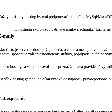
aždý poriadny hosting by mal podporovať minimálne MySql/MariaDB da
K hostingu skoro vždy patrí aj e-mailová schránka. Lacnejšie 
E-maily
ko často je server nedostupný, je niečo, o čom sa menej hovorí, avš
obotov spôsobuje zníženie hodnotenia stránky, poprípade jej úplne vym
iaden hosting sa vám dobrovoľne neprizná, že máva pravidelné výpadky
k však hosting garantuje veľmi vysokú dostupnosť, pravdepodobne o
Zabezpečenie