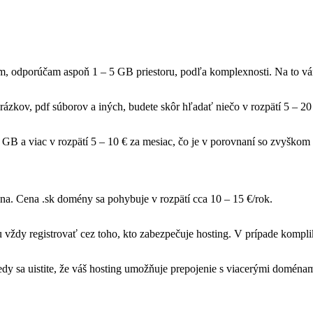
 odporúčam aspoň 1 – 5 GB priestoru, podľa komplexnosti. Na to vám v
zkov, pdf súborov a iných, budete skôr hľadať niečo v rozpätí 5 – 2
GB a viac v rozpätí 5 – 10 € za mesiac, čo je v porovnaní so zvyškom 
a. Cena .sk domény sa pohybuje v rozpätí cca 10 – 15 €/rok.
 vždy registrovať cez toho, kto zabezpečuje hosting. V prípade kompli
y sa uistite, že váš hosting umožňuje prepojenie s viacerými doména