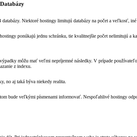
Databázy
tabázy. Niektoré hostingy limitujú databázy na počet a veľkosť, in
hostingy ponúkajú jednu schránku, tie kvalitnejšie počet nelimitujú a k
ak výpadky môžu mať veľmi nepríjemné následky. V prípade používateľ
azanie z indexu.
, no aj taká býva niekedy realita.
 tom bude veľkými písmenami informovať. Nespoľahlivé hostingy odp