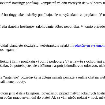
iektoré hostingy ponúkajú kompletnú zálohu všetkých dát – súborov na
né hostingy takéto služby ponúkajú, ale na vyžiadanie za príplatok. V t
retia skupina hostingov zálohovanie vôbec neponúka. V tomto prípade
okiaľ plánujete zložitejšiu webstránku s nejakým
redakčným systémo
ostingami.
iektoré firmy ponúkajú výbornú podporu 24/7 a navyše s ochotnými zam
šetko, čo potrebujete, ale väčšinou s aspoň jednodňovou odozvou, niek
a “urgentné” požiadavky si účtujú nemalé peniaze a online chat na web
ali menej roboty.
otom je tu ďalšia kategória, poväčšinou prípad malých lokálnych host
en počas pracovných dní do piatej. Ak sa vám niečo pokazí v noci, mát