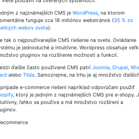
o viete postaviť na overených systémoch.
edným z najznámejších CMS je
WordPress
, na ktorom
omentálne funguje cca 18 miliónov webstránok (
35 % zo
šetkých webov sveta
).
de tak o najpoužívanejšie CMS riešenie na svete. Ovládanie
ystému je jednoduché a intuitívne. Wordpress obsahuje veľ
nožstvo pluginov na rozšírenie možností a funkcií.
edzi ďalšie často používané CMS patrí
Joomla
,
Drupal
,
Wi
ard
alebo
Tilda
. Samozrejme, na trhu je aj množstvo ďalších
 prípade e-commerce riešení napríklad odporúčam použiť
hopify
, ktorý je jedným z najznámejších CMS pre e-shopy. 
ntuitívny, ľahko sa používa a má množstvo rozšírení a
luginov.