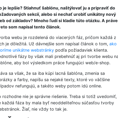
o je lepšie? Stiahnuť šablónu, naštýlovať ju a pripraviť do
ožadovaných sekcií, alebo si nechať urobiť unikátny nový
eb od základov? Mnoho ľudí si kladie túto otázku. A práve
reto som napísal tento článok.
vorba webu je rozdelená do viacerých fáz, pričom každá z
ich je dôležitá. Už dávnejšie som napísal článok o tom,
ako
voríme unikátne webstránky
podľa požiadaviek klienta.
ednotlivé fázy by však mali prebehnúť aj pri tvorbe webu n
ablóne, aby bol výsledkom práce fungujúci web/e-shop.
táva sa však, že sa iba kúpi lacná šablóna, zmenia sa
brázky a farby, napíšu sa nejaké texty, ktoré vo väčšine
rípadov nefungujú, a takéto weby potom idú online.
o rozhodne nie je správne riešenie. Treba si totiž uvedomiť,
e každá fáza by mala byť neoddeliteľnou súčasťou tvorby
bstránok. Žiaľ, nie vždy to tak je.