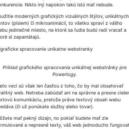
onkurencie. Nikto iný napokon takú istú mať nebude.
oužitie moderných grafických vizuálnych štýlov, unikátnych
ontov (písiem) či mikroanimácií, to všetko spraví z vášho
ebu jedinečné miesto, na ktoré sa ľudia budú radi vracať a
toré si zapamätajú.
Príklad grafického spracovania unikátnej webstránky pre
Powerlogy.
ieto veci sú však len časťou z toho, čo by mal obsahovať
valitný web. Netreba zabúdať ani na správne a presne ciele
extovú komunikáciu, pretože práve textový obsah webu
redáva (či už ponúkate služby alebo tovar).
ôžete mať pekný dizajn, no pokiaľ budete mať zle
ormulované a nepresné texty, váš web jednoducho fungova