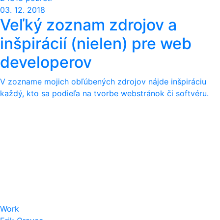
03. 12. 2018
Veľký zoznam zdrojov a
inšpirácií (nielen) pre web
developerov
V zozname mojich obľúbených zdrojov nájde inšpiráciu
každý, kto sa podieľa na tvorbe webstránok či softvéru.
Work