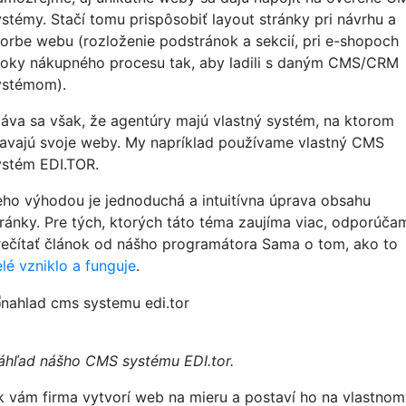
ystémy. Stačí tomu prispôsobiť layout stránky pri návrhu a
vorbe webu (rozloženie podstránok a sekcií, pri e-shopoch
roky nákupného procesu tak, aby ladili s daným CMS/CRM
ystémom).
táva sa však, že agentúry majú vlastný systém, na ktorom
tavajú svoje weby. My napríklad používame vlastný CMS
ystém EDI.TOR.
eho výhodou je jednoduchá a intuitívna úprava obsahu
tránky. Pre tých, ktorých táto téma zaujíma viac, odporúča
rečítať článok od nášho programátora Sama o tom, ako to
lé vzniklo a funguje
.
áhľad nášho CMS systému EDI.tor.
k vám firma vytvorí web na mieru a postaví ho na vlastnom