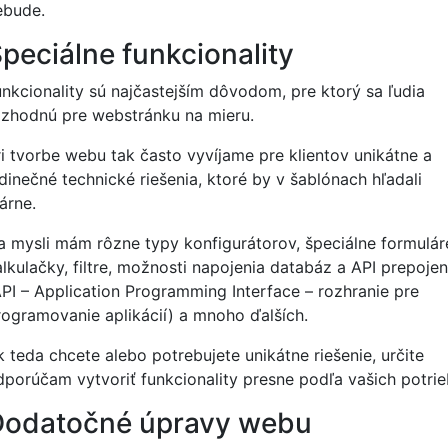
ebude.
peciálne funkcionality
unkcionality sú najčastejším dôvodom, pre ktorý sa ľudia
ozhodnú pre webstránku na mieru.
ri tvorbe webu tak často vyvíjame pre klientov unikátne a
edinečné technické riešenia, ktoré by v šablónach hľadali
árne.
a mysli mám rôzne typy konfigurátorov, špeciálne formulár
alkulačky, filtre, možnosti napojenia databáz a API prepojen
API – Application Programming Interface – rozhranie pre
rogramovanie aplikácií) a mnoho ďalších.
k teda chcete alebo potrebujete unikátne riešenie, určite
dporúčam vytvoriť funkcionality presne podľa vašich potrie
Dodatočné úpravy webu