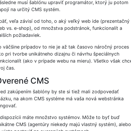
ásledne musí šablónu upraviť programátor, ktorý ju potom
apojí na určitý CMS systém.
päť, veľa závisí od toho, o aký veľký web ide (prezentačný
eb vs. e-shop), od množstva podstránok, funkcionalít a
alších požiadaviek.
o väčšine prípadov to nie je až tak časovo náročný proces
ko pri tvorbe unikátneho dizajnu či návrhu špeciálnych
unkcionalít (ako v prípade webu na mieru). Všetko však chc
oj čas.
Overené CMS
red zakúpením šablóny by ste si tiež mali zodpovedať
tázku, na akom CMS systéme má vaša nová webstránka
ungovať.
 dispozícii máte množstvo systémov. Môže to byť buď
nikátne CMS (agentúry niekedy majú vlastný systém), alebo