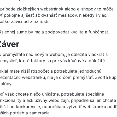
 prípade zložitejších webstránok alebo e-shopov to môže
yť pokojne aj šesť až dvanásť mesiacov, niekedy i viac.
etko závisí od zložitosti.
ýslednej sume by mala zodpovedať kvalita a funkčnosť.
Záver
k premýšľate nad novým webom, je dôležité viackrát si
emyslieť, ktoré faktory sú pre vás kľúčové a dôležité.
okiaľ máte nižší rozpočet a potrebujete jednoduchú
rezentačnú webstránku, nie je o čom premýšľať. Zvoľte kúp
ablóny.
eď však chcete niečo unikátne, potrebujete špeciálne
unkcionality a exkluzívny webdizajn, prípadne sa len chcete
dlíšiť od konkurencie, odporúčam vytvoriť webstránku podľ
ašich potrieb a zamerania.