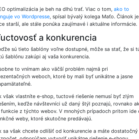
EO optimalizácia je beh na dlhú trať. Viac o tom,
ako to
unguje vo Wordpresse
, spísal bývalý kolega Maťo. Článok je
ce starší, ale stále ponúka zaujímavé i aktuálne informácie.
uctovosť a konkurencia
eďže sú tieto šablóny voľne dostupné, môže sa stať, že si t
stú šablónu zakúpi aj vaša konkurencia.
sobne to vnímam ako väčší problém najmä pri
rezentačných weboch, ktoré by mali byť unikátne a jasne
apamätateľné.
k však vlastníte e-shop, tuctové riešenie nemusí byť zlým
iešením, keďže návštevníci už daný štýl poznajú, rovnako a
j funkcie z týchto webov. V mnohých prípadoch pritom ide 
unkčné weby, ktoré skutočne predávajú.
k sa však chcete odlíšiť od konkurencie a máte dostatočný
ozpočet, odporúčam vytvoriť unikátne riešenie e-shopu.