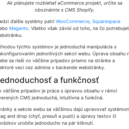
Ak plánujete rozbiehať eCommerce projekt, určite sa
oboznámte s CMS Shopify.
edzi ďalšie systémy patrí
WooCommerce
,
Squarespace
lebo
Magento
. Všetko však závisí od toho, na čo potrebuje
ebstránku.
ýhodou týchto systémov je jednoduchá manipulácia s
akonfigurovaním jednotlivých sekcií webu. Úprava obsahu 
ebe sa rieši vo väčšine prípadov priamo na stránke a
iektoré veci cez admina v backende webstránky.
Jednoduchosť a funkčnosť
o väčšine prípadov je práca s úpravou obsahu v rámci
verených CMS jednoduchá, intuitívna a funkčná.
tránky a sekcie webu sa väčšinou dajú upravovať systémo
rag and drop (chyť, presuň a pusti) a úpravy textov či
brázkov urobíte jednoducho na pár kliknutí.