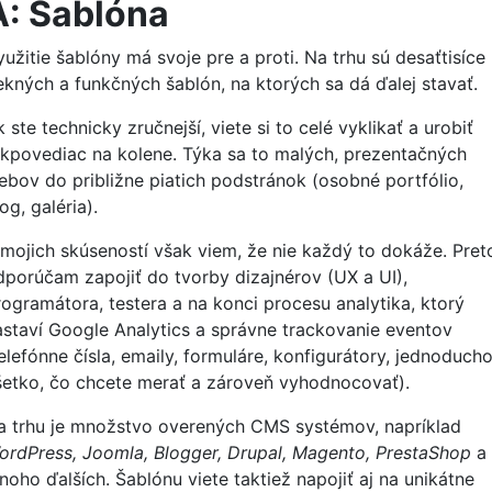
A: Šablóna
užitie šablóny má svoje pre a proti. Na trhu sú desaťtisíce
ekných a funkčných šablón, na ktorých sa dá ďalej stavať.
 ste technicky zručnejší, viete si to celé vyklikať a urobiť
akpovediac na kolene. Týka sa to malých, prezentačných
ebov do približne piatich podstránok (osobné portfólio,
og, galéria).
 mojich skúseností však viem, že nie každý to dokáže. Pret
dporúčam zapojiť do tvorby dizajnérov (UX a UI),
rogramátora, testera a na konci procesu analytika, ktorý
astaví Google Analytics a správne trackovanie eventov
elefónne čísla, emaily, formuláre, konfigurátory, jednoduch
šetko, čo chcete merať a zároveň vyhodnocovať).
a trhu je množstvo overených CMS systémov, napríklad
ordPress, Joomla, Blogger, Drupal, Magento, PrestaShop
a
noho ďalších. Šablónu viete taktiež napojiť aj na unikátne