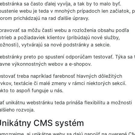
ebstránka sa často ďalej vyvíja, a tak by to malo byť.
pustenie webu je teda v mnohých prípadoch len začiatok, 
torom prichádzajú na rad ďalšie úpravy.
pravovať sa môžu časti webu a rozloženia obsahu podľa
otrieb a požiadaviek klientov (pribúdajú nové služby,
ožnosti), vytvárajú sa nové podstránky a sekcie.
ebstránky preto po spustení odporúčam testovať. Týka sa 
lavne výkonnostných webov a e-shopov.
estovať treba napríklad farebnosť hlavných dôležitých
rvkov, textácie či malé zmeny v rámci niektorých sekcií.
akto to aspoň funguje u nás.
ať unikátnu webstránku teda prináša flexibilitu a možnosti
alšieho rozvoja.
Unikátny CMS systém
amozrejme, aj unikátne weby sa dajú napojiť na overené C