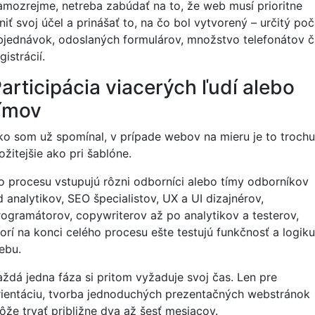
amozrejme, netreba zabúdať na to, že web musí prioritne
niť svoj účel a prinášať to, na čo bol vytvorený – určitý poč
bjednávok, odoslaných formulárov, množstvo telefonátov č
gistrácií.
articipácia viacerých ľudí alebo
ímov
ko som už spomínal, v prípade webov na mieru je to trochu
ožitejšie ako pri šablóne.
o procesu vstupujú rôzni odborníci alebo tímy odborníkov
 analytikov, SEO špecialistov, UX a UI dizajnérov,
rogramátorov, copywriterov až po analytikov a testerov,
torí na konci celého procesu ešte testujú funkčnosť a logiku
ebu.
aždá jedna fáza si pritom vyžaduje svoj čas. Len pre
rientáciu, tvorba jednoduchých prezentačných webstránok
ôže trvať približne dva až šesť mesiacov.