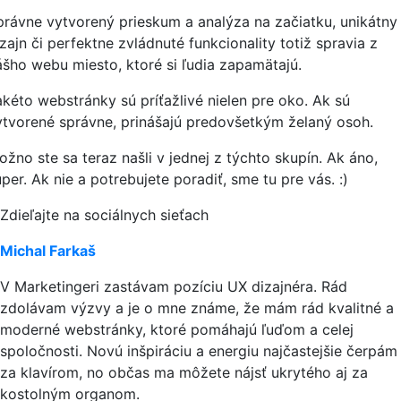
právne vytvorený prieskum a analýza na začiatku, unikátny
zajn či perfektne zvládnuté funkcionality totiž spravia z
ášho webu miesto, ktoré si ľudia zapamätajú.
akéto webstránky sú príťažlivé nielen pre oko. Ak sú
ytvorené správne, prinášajú predovšetkým želaný osoh.
ožno ste sa teraz našli v jednej z týchto skupín. Ak áno,
per. Ak nie a potrebujete poradiť, sme tu pre vás. :)
Zdieľajte na sociálnych sieťach
Michal Farkaš
V Marketingeri zastávam pozíciu UX dizajnéra. Rád
zdolávam výzvy a je o mne známe, že mám rád kvalitné a
moderné webstránky, ktoré pomáhajú ľuďom a celej
spoločnosti. Novú inšpiráciu a energiu najčastejšie čerpám
za klavírom, no občas ma môžete nájsť ukrytého aj za
kostolným organom.