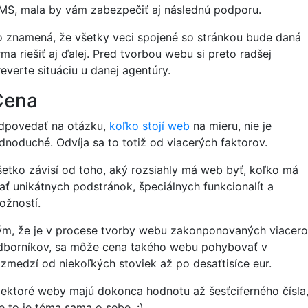
MS, mala by vám zabezpečiť aj následnú podporu.
o znamená, že všetky veci spojené so stránkou bude daná
rma riešiť aj ďalej. Pred tvorbou webu si preto radšej
reverte situáciu u danej agentúry.
Cena
dpovedať na otázku,
koľko stojí web
na mieru, nie je
ednoduché. Odvíja sa to totiž od viacerých faktorov.
šetko závisí od toho, aký rozsiahly má web byť, koľko má
ať unikátnych podstránok, špeciálnych funkcionalít a
ožností.
ým, že je v procese tvorby webu zakonponovaných viacero
dborníkov, sa môže cena takého webu pohybovať v
ozmedzí od niekoľkých stoviek až po desaťtisíce eur.
iektoré weby majú dokonca hodnotu až šesťciferného čísla
e to je téma sama o sebe. :)