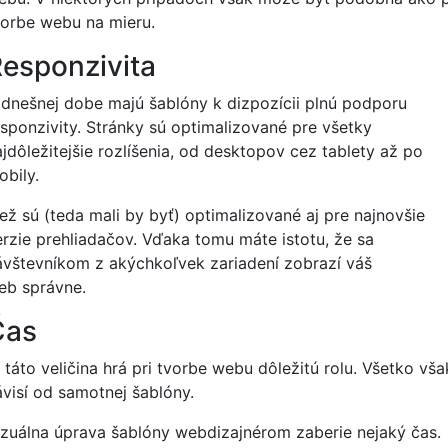
vorbe webu na mieru.
esponzivita
 dnešnej dobe majú šablóny k dizpozícii plnú podporu
esponzivity. Stránky sú optimalizované pre všetky
ajdôležitejšie rozlíšenia, od desktopov cez tablety až po
obily.
iež sú (teda mali by byť) optimalizované aj pre najnovšie
erzie prehliadačov. Vďaka tomu máte istotu, že sa
ávštevníkom z akýchkoľvek zariadení zobrazí váš
eb správne.
Čas
 táto veličina hrá pri tvorbe webu dôležitú rolu. Všetko vša
ávisí od samotnej šablóny.
izuálna úprava šablóny webdizajnérom zaberie nejaký čas.