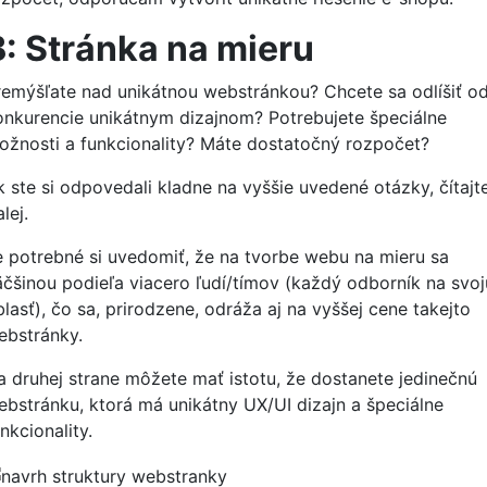
B: Stránka na mieru
remýšľate nad unikátnou webstránkou? Chcete sa odlíšiť o
onkurencie unikátnym dizajnom? Potrebujete špeciálne
ožnosti a funkcionality? Máte dostatočný rozpočet?
k ste si odpovedali kladne na vyššie uvedené otázky, čítajt
alej.
e potrebné si uvedomiť, že na tvorbe webu na mieru sa
äčšinou podieľa viacero ľudí/tímov (každý odborník na svoj
lasť), čo sa, prirodzene, odráža aj na vyššej cene takejto
ebstránky.
a druhej strane môžete mať istotu, že dostanete jedinečnú
ebstránku, ktorá má unikátny UX/UI dizajn a špeciálne
nkcionality.