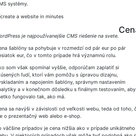
MS systémy.
Cen
ordPress je najpoužívanejšie CMS riešenie na svete.
ena šablóny sa pohybuje v rozmedzí od pár eur po pár
esiatok eur, čo v tomto prípade hrá významnú rolu.
ko som však spomínal vyššie, odporúčam zaplatiť si
kúsených ľudí, ktorí vám pomôžu s úpravou dizajnu,
yskladaním a napojením šablóny, správnym nastavením
nalytiky a v konečnom dôsledku s finálnym testovaním, aby
šetko fungovalo tak, ako má.
ena sa navýši v závislosti od veľkosti webu, teda od toho, č
de o prezentačný web alebo e-shop.
o väčšine prípadov je cena nižšia ako v prípade unikátneho
ebu. V niektorých prípadoch však môže byť podobná ako p