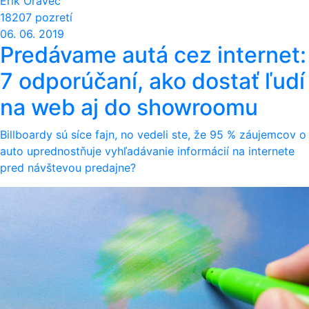
Erik Oravec
18207 pozretí
06. 06. 2019
Predávame autá cez internet:
7 odporúčaní, ako dostať ľudí
na web aj do showroomu
Billboardy sú síce fajn, no vedeli ste, že 95 % záujemcov o
auto uprednostňuje vyhľadávanie informácií na internete
pred návštevou predajne?