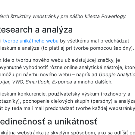
ávrh štruktúry webstránky pre nášho klienta Powerlogy.
esearch a analýza
ri
tvorbe unikátneho webu
by všetkému mal predchádzať
rieskum a analýza (to platí aj pri tvorbe pomocou šablóny).
k ide o tvorbu nového webu už existujúcej značky, je
evyhnutné vyhodnotiť rôzne online analytické nástroje, ktor
omôžu pri návrhu nového webu – napríklad
Google Analytic
otjar, VWO, Smartlook, Exponea
a mnoho ďalších.
rieskum konkurencie, používateľský výskum (rozhovory a
otazníky), pochopenie cieľových skupín (persóny) a analýz
át by teda mali mali predchádzať tvorbe každej webstránk
edinečnosť a unikátnosť
nikátna webstránka je skvelým spôsobom, ako sa odlíšiť o