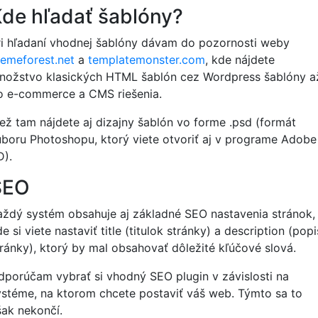
de hľadať šablóny?
ri hľadaní vhodnej šablóny dávam do pozornosti weby
hemeforest.net
a
templatemonster.com
, kde nájdete
nožstvo klasických HTML šablón cez Wordpress šablóny a
o e-commerce a CMS riešenia.
iež tam nájdete aj dizajny šablón vo forme .psd (formát
úboru Photoshopu, ktorý viete otvoriť aj v programe Adobe
D).
SEO
aždý systém obsahuje aj základné SEO nastavenia stránok,
e si viete nastaviť title (titulok stránky) a description (popi
tránky), ktorý by mal obsahovať dôležité kľúčové slová.
dporúčam vybrať si vhodný SEO plugin v závislosti na
ystéme, na ktorom chcete postaviť váš web. Týmto sa to
šak nekončí.