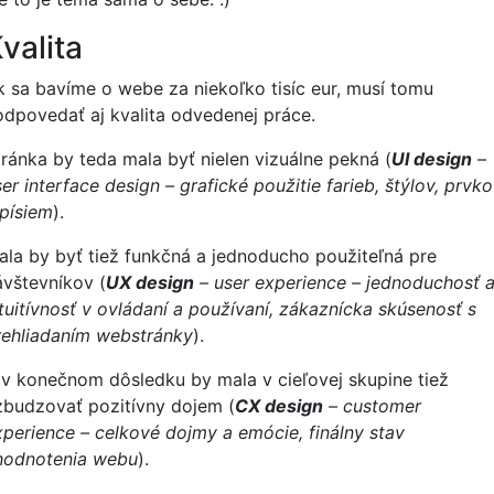
valita
k sa bavíme o webe za niekoľko tisíc eur, musí tomu
odpovedať aj kvalita odvedenej práce.
tránka by teda mala byť nielen vizuálne pekná (
UI design
–
er interface design – grafické použitie farieb, štýlov, prvk
 písiem
).
ala by byť tiež funkčná a jednoducho použiteľná pre
ávštevníkov (
UX design
– user experience – jednoduchosť 
ntuitívnosť v ovládaní a používaní, zákaznícka skúsenosť s
rehliadaním webstránky
).
 v konečnom dôsledku by mala v cieľovej skupine tiež
zbudzovať pozitívny dojem (
CX design
– customer
xperience – celkové dojmy a emócie, finálny stav
hodnotenia webu
).